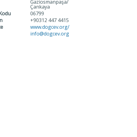
Gaziosmanpaşa/
Çankaya
 Kodu
06799
n
+90312 447 4415
te
www.dogcev.org/
info@dogcev.org