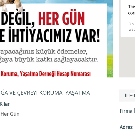
Thi
cor
Do 
web
ĞA VE ÇEVREYI KORUMA, YAŞATMA
İLE
K'lar
Firma 
, Her Gün
Adres