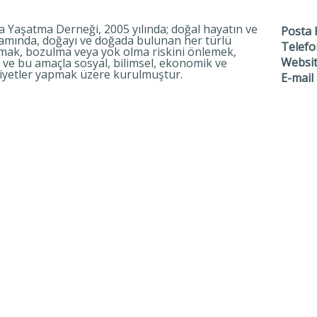
aşatma Derneği, 2005 yılında; doğal hayatın ve
Posta
mında, doğayı ve doğada bulunan her türlü
Telefo
şmak, bozulma veya yok olma riskini önlemek,
Websi
ve bu amaçla sosyal, bilimsel, ekonomik ve
aliyetler yapmak üzere kurulmuştur.
E-mail