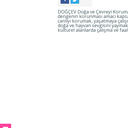
DOĞÇEV Doğa ve Çevreyi Koruma Y
dengenin korunması amacı kapsa
canlıyı korumak, yaşatmaya çalı
doğa ve hayvan sevgisini yaymak 
kültürel alanlarda çalışma ve fa