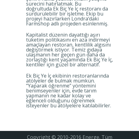
sürecini hatırlatmak. Bu
doğrultuda
Ek Biç Ye İç restoranı da
sürdürülebilir bir işletme. Ekip bu
projeyi hazırlarken Londra‘daki
Farmshop adlı projeden esinlenmiş.
Kapitalist düzenin dayattığı aşırı
tüketim politikasını en aza indirmeyi
amaçlayan restoran, kentlilik algısını
değiştirmek istiyor. Temiz gıdaya
ulaşmanın her geçen gün daha da
zorlaştığı kent yaşamında Ek Biç Ye İç,
kentliler için güzel bir alternatif.
Ek Biç Ye İç ekibinin restoranlarında
atölyeler de bulmak mümkün.
“Yaparak öğrenme” yöntemini
benimseyenler için, evde tarım
yapmanın ne kadar kolay ve
eğlenceli olduğunu öğrenmek
isteyenler bu atölyelere katılabilirler.
Copyright © 2010-2016 Energe. Tüm