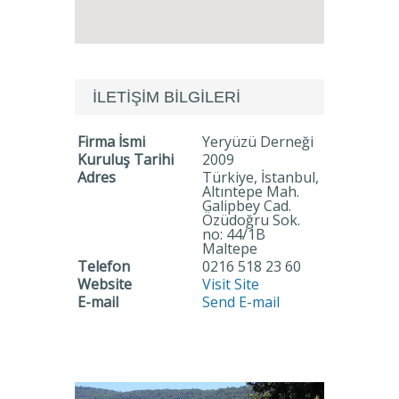
İLETİŞİM BİLGİLERİ
Firma İsmi
Yeryüzü Derneği
Kuruluş Tarihi
2009
Adres
Türkiye, İstanbul,
Altıntepe Mah.
Galipbey Cad.
Özüdoğru Sok.
no: 44/1B
Maltepe
Telefon
0216 518 23 60
Website
Visit Site
E-mail
Send E-mail