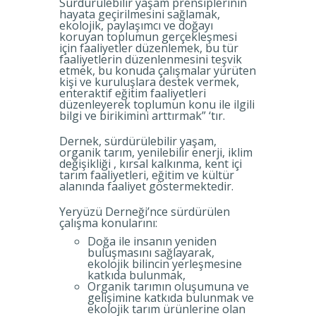
Sürdürülebilir yaşam prensiplerinin
hayata geçirilmesini sağlamak,
ekolojik, paylaşımcı ve doğayı
koruyan toplumun gerçekleşmesi
için faaliyetler düzenlemek, bu tür
faaliyetlerin düzenlenmesini teşvik
etmek, bu konuda çalışmalar yürüten
kişi ve kuruluşlara destek vermek,
enteraktif eğitim faaliyetleri
düzenleyerek toplumun konu ile ilgili
bilgi ve birikimini arttırmak” ‘tır.
Dernek, sürdürülebilir yaşam,
organik tarım, yenilebilir enerji, iklim
değişikliği , kırsal kalkınma, kent içi
tarım faaliyetleri, eğitim ve kültür
alanında faaliyet göstermektedir.
Yeryüzü Derneği’nce sürdürülen
çalışma konularını:
Doğa ile insanın yeniden
buluşmasını sağlayarak,
ekolojik bilincin yerleşmesine
katkıda bulunmak,
Organik tarımın oluşumuna ve
gelişimine katkıda bulunmak ve
ekolojik tarım ürünlerine olan