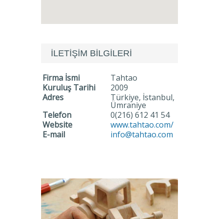
İLETİŞİM BİLGİLERİ
Firma İsmi
Tahtao
Kuruluş Tarihi
2009
Adres
Türkiye, İstanbul,
Ümraniye
Telefon
0(216) 612 41 54
Website
www.tahtao.com/
E-mail
info@tahtao.com